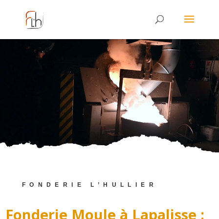
Lecteur
vidéo
FONDERIE L’HULLIER
Fonderie Moule à Lapalisse :