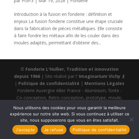
par
Pi3rr3
|
Mar 19, 2026
|
Fonderie
Introduction à la fusion en fonderie : définition et
enjeux La fusion fonderie constitue une étape cruciale
dans la fabrication de pièces métalliques. Elle consiste
à faire fondre les métaux afin de les couler dans des
moules adaptés, permettant d’obtenir des...
© Fonderie L'Hullier, Tradition et innovation
depuis 1966
| Site réalisé par l'
Imaginarium Vichy
⚷
|
Politique de confidentialité
|
Mentions Légales
Fonderie Auvergne Allier France - Aluminium, fonte -
Co-conception, Retro-conception, prototype, moule,
fonte, modelage, impression 3D
Nous utilisons des cookies pour vous garantir la meilleure
expérience sur notre site web. Si vous continuez à utiliser ce
site, nous supposerons que vous en êtes satisfait.
J'accepte
Je refuse
Politique de confidentialité