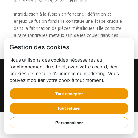
par
Pi3rr3
|
Mar 19, 2026
|
Fonderie
Introduction à la fusion en fonderie : définition et
enjeux La fusion fonderie constitue une étape cruciale
dans la fabrication de pièces métalliques. Elle consiste
à faire fondre les métaux afin de les couler dans des
moules adaptés, permettant d’obtenir des...
Gestion des cookies
Nous utilisons des cookies nécessaires au
fonctionnement du site et, avec votre accord, des
© Fonderie L'Hullier, Tradition et innovation
cookies de mesure d’audience ou marketing. Vous
depuis 1966
| Site réalisé par l'
Imaginarium Vichy
⚷
pouvez modifier votre choix à tout moment.
|
Politique de confidentialité
|
Mentions Légales
Fonderie Auvergne Allier France - Aluminium, fonte -
Tout accepter
Co-conception, Retro-conception, prototype, moule,
fonte, modelage, impression 3D
Tout refuser
Personnaliser